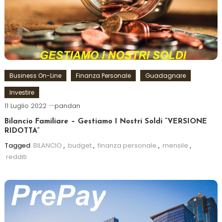
Business On-Line
Finanza Personale
Guadagnare
Investire
11 Luglio 2022
pandan
Bilancio Familiare – Gestiamo I Nostri Soldi “VERSIONE
RIDOTTA”
Tagged
BILANCIO
,
budget
,
finanza personale
,
mensile
,
redditi