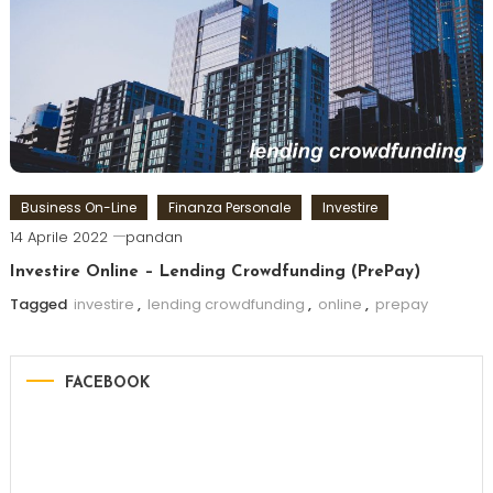
Business On-Line
Finanza Personale
Investire
14 Aprile 2022
pandan
Investire Online – Lending Crowdfunding (PrePay)
Tagged
investire
,
lending crowdfunding
,
online
,
prepay
FACEBOOK