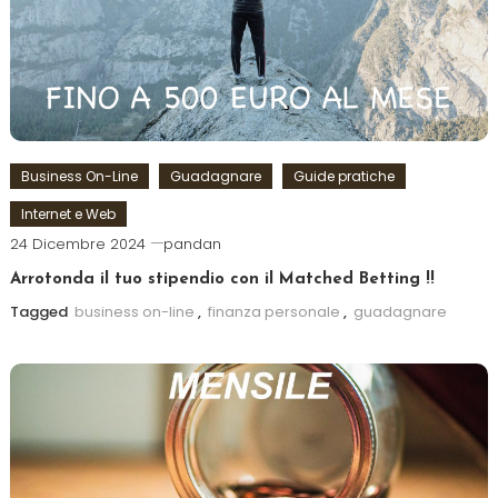
Business On-Line
Guadagnare
Guide pratiche
Internet e Web
24 Dicembre 2024
pandan
Arrotonda il tuo stipendio con il Matched Betting !!
Tagged
business on-line
,
finanza personale
,
guadagnare