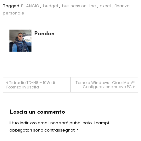
Tagged
BILANCIO
,
budget
,
business on-line
,
excel
,
finanza
personale
Pandan
Tidradio TD-H8 – 10W di
Torno a Windows… Ciao iMac!!!
Configurazione nuovo PC
Potenza in uscita
Lascia un commento
Il tuo indirizzo email non sarà pubblicato.
I campi
obbligatori sono contrassegnati
*