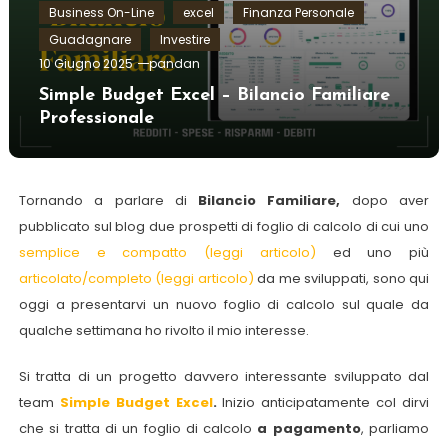
Business On-Line
excel
Finanza Personale
Guadagnare
Investire
10 Giugno 2025
pandan
Simple Budget Excel – Bilancio Familiare
Professionale
Tornando a parlare di
Bilancio Familiare,
dopo aver
pubblicato sul blog due prospetti di foglio di calcolo di cui uno
semplice e compatto (leggi articolo)
ed uno più
articolato/completo (leggi articolo)
da me sviluppati, sono qui
oggi a presentarvi un nuovo foglio di calcolo sul quale da
qualche settimana ho rivolto il mio interesse.
Si tratta di un progetto davvero interessante sviluppato dal
team
Simple Budget Excel
.
Inizio anticipatamente col dirvi
che si tratta di un foglio di calcolo
a pagamento
, parliamo