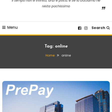
il tempo non è infinito, anzi è poco; e se lo buttiamo ne
resta pochissimo
Menu
Search
Tag:
online
Home
online