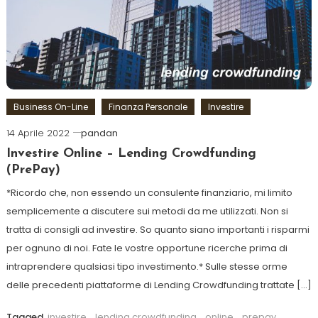
Business On-Line
Finanza Personale
Investire
14 Aprile 2022
pandan
Investire Online – Lending Crowdfunding
(PrePay)
*Ricordo che, non essendo un consulente finanziario, mi limito
semplicemente a discutere sui metodi da me utilizzati. Non si
tratta di consigli ad investire. So quanto siano importanti i risparmi
per ognuno di noi. Fate le vostre opportune ricerche prima di
intraprendere qualsiasi tipo investimento.* Sulle stesse orme
delle precedenti piattaforme di Lending Crowdfunding trattate […]
Tagged
investire
,
lending crowdfunding
,
online
,
prepay