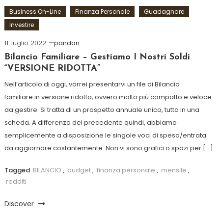
Business On-Line
Finanza Personale
Guadagnare
Investire
11 Luglio 2022
pandan
Bilancio Familiare – Gestiamo I Nostri Soldi
“VERSIONE RIDOTTA”
Nell’articolo di oggi, vorrei presentarvi un file di Bilancio
familiare in versione ridotta, ovvero molto più compatto e veloce
da gestire. Si tratta di un prospetto annuale unico, tutto in una
scheda. A differenza del precedente quindi, abbiamo
semplicemente a disposizione le singole voci di spesa/entrata
da aggiornare costantemente. Non vi sono grafici o spazi per […]
Tagged
BILANCIO
,
budget
,
finanza personale
,
mensile
,
redditi
Discover