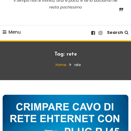
il tempo non è infinito, anzi è poco; e se lo buttiamo ne
resta pochissimo
Menu
Search
Tag:
rete
Home
rete