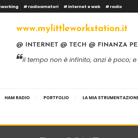
tworking
radioamatori
internet e web
radio
www.mylittleworkstation.it
@ INTERNET @ TECH @ FINANZA P
il tempo non è infinito, anzi è poco;
HAM RADIO
PORTFOLIO
LA MIA STRUMENTAZION