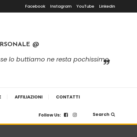
Facebook
Instagram
YouTube
Linkedin
ERSONALE @
 e se lo buttiamo ne resta pochissimo
E
AFFILIAZIONI
CONTATTI
Search
Follow Us: