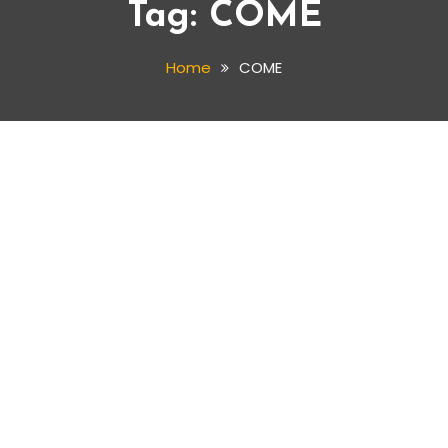
Tag:
COME
Home
COME