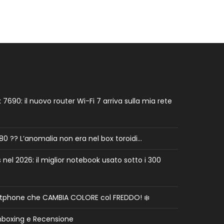
7690: il nuovo router Wi-Fi 7 arriva sulla mia rete
0 ?? L’anomalia non era nel box toroidi…
el 2026: il miglior notebook usato sotto i 300
rtphone che CAMBIA COLORE col FREDDO! ❄️
nboxing e Recensione