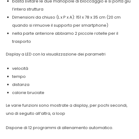
basta svitare le due manopole di bloccaggio e si porta giù
l’intera struttura
Dimensioni da chiuso (L x P x A): 151 x 78 x 35 cm (20 cm
quando si rimuove il supporto per smartphone)
nella parte anteriore abbiamo 2 piccole rotelle per il
trasporto
Display a LED con la visualizzazione dei parametri
velocità
tempo
distanza
calorie bruciate
Le varie funzioni sono mostrate a display, per pochi secondi,
una di seguito all’altra, a loop
Dispone di 12 programmi di allenamento automatico.