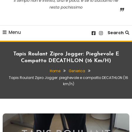
il tempo non è infinito, anzi è poco; e se lo buttiamo ne
resta pochissimo
Menu
Search
Tapis Roulant Zipro Jogger: Pieghevole E
Compatto DECATHLON (16 Km/h)
Home
Generica
Tapis Roulant Zipro Jogger: pieghevole e compatto DECATHLON (16
km/h)