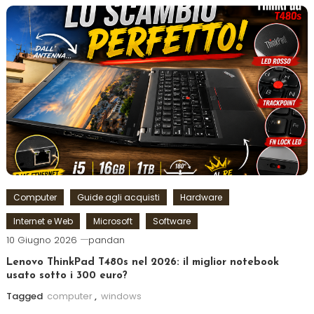
Computer
Guide agli acquisti
Hardware
Internet e Web
Microsoft
Software
10 Giugno 2026
pandan
Lenovo ThinkPad T480s nel 2026: il miglior notebook
usato sotto i 300 euro?
Tagged
computer
,
windows