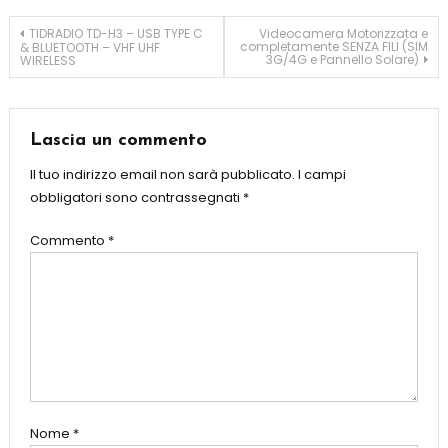
TIDRADIO TD-H3 – USB TYPE C
Videocamera Motorizzata e
completamente SENZA FILI (SIM
& BLUETOOTH – VHF UHF
3G/4G e Pannello Solare)
WIRELESS
Lascia un commento
Il tuo indirizzo email non sarà pubblicato.
I campi
obbligatori sono contrassegnati
*
Commento
*
Nome
*