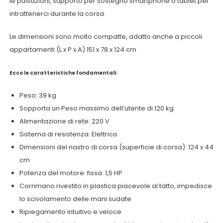
le pulsazioni, supporto per sostegno smartphone o tablet per
intrattenerci durante la corsa.
Le dimensioni sono molto compatte, adatto anche a piccoli
appartamenti (L x P x A) 151 x 78.x 124 cm
Ecco le caratteristiche fondamentali:
Peso: 39 kg
Sopporta un Peso massimo dell’utente di 120 kg
Alimentazione di rete: 220 V
Sistema di resistenza: Elettrico
Dimensioni del nastro di corsa (superficie di corsa): 124 x 44
cm
Potenza del motore: fissa: 1,5 HP
Corrimano rivestito in plastica piacevole al tatto, impedisce
lo scivolamento delle mani sudate
Ripiegamento intuitivo e veloce