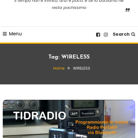
il tempo non è infinito, anzi è poco; e se lo buttiamo ne
resta pochissimo
Menu
Search
Tag:
WIRELESS
Home
WIRELESS