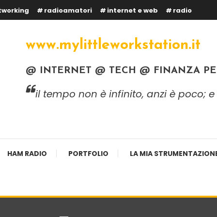
tworking
radioamatori
internet e web
radio
www.mylittleworkstation.it
@ INTERNET @ TECH @ FINANZA P
il tempo non è infinito, anzi è poco;
HAM RADIO
PORTFOLIO
LA MIA STRUMENTAZION