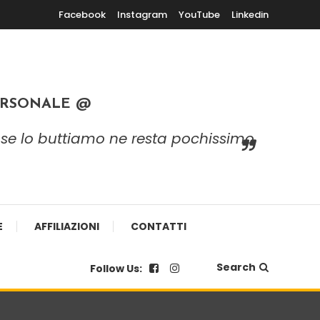
Facebook
Instagram
YouTube
Linkedin
ERSONALE @
 e se lo buttiamo ne resta pochissimo
E
AFFILIAZIONI
CONTATTI
Search
Follow Us: