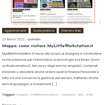
Aggiornamenti
Guide pratiche
Internet e Web
22 Marzo 2022
pandan
Mappa: come visitare MyLittleWorkstation.it
MyLittleWorkstation.it nasce allo scopo di divulgare e condividere
la mia passione per l’informatica, la tecnologia e la Radio (sono
un Radioamatore). Nel corso degli anni ho ampliato i contenuti
iniziando a discutere anche di temi quali la Finanza Personale e
tutto ciò che concerne la gestione del denaro, trattando anche
temi di guadagno e investimenti […]
Tagged
mappa
,
mylittleworkstation
,
navigare
,
sito
,
web