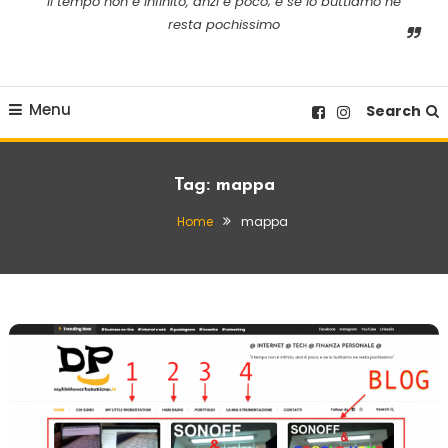
il tempo non è infinito, anzi è poco; e se lo buttiamo ne
resta pochissimo
Menu
Search
Tag:
mappa
Home
mappa