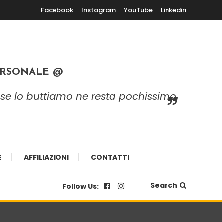
Facebook
Instagram
YouTube
Linkedin
ERSONALE @
 e se lo buttiamo ne resta pochissimo
E
AFFILIAZIONI
CONTATTI
Search
Follow Us: