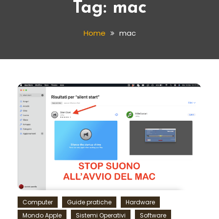
Tag:
mac
Home
mac
Computer
Guide pratiche
Hardware
Mondo Apple
Sistemi Operativi
Software