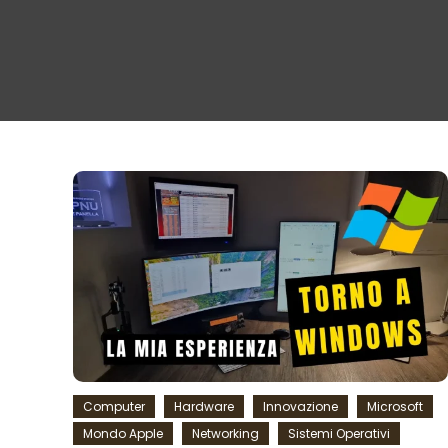
Computer
Hardware
Innovazione
Microsoft
Mondo Apple
Networking
Sistemi Operativi