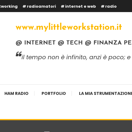
tworking
radioamatori
internet e web
radio
www.mylittleworkstation.it
@ INTERNET @ TECH @ FINANZA P
il tempo non è infinito, anzi è poco;
HAM RADIO
PORTFOLIO
LA MIA STRUMENTAZION