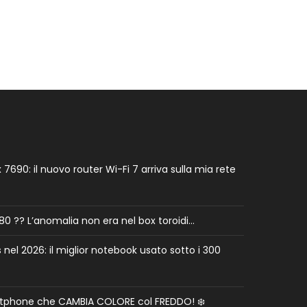
7690: il nuovo router Wi-Fi 7 arriva sulla mia rete
0 ?? L’anomalia non era nel box toroidi…
el 2026: il miglior notebook usato sotto i 300
rtphone che CAMBIA COLORE col FREDDO! ❄️