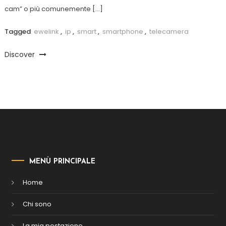
cam” o più comunemente […]
Tagged
ewelink
,
ip
,
smart
,
smartphone
,
telecamera
Discover
MENÙ PRINCIPALE
Home
Chi sono
La mia postazione