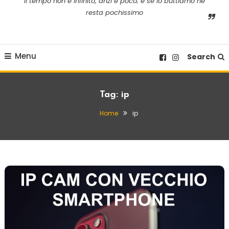
il tempo non è infinito, anzi è poco; e se lo buttiamo ne
resta pochissimo
Menu
Search
Tag:
ip
Home
ip