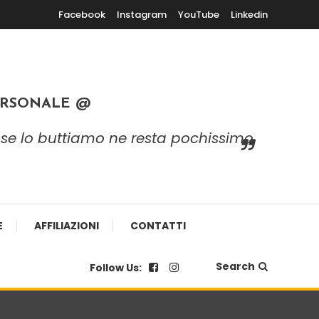
Facebook
Instagram
YouTube
Linkedin
ERSONALE @
 e se lo buttiamo ne resta pochissimo
E
AFFILIAZIONI
CONTATTI
Search
Follow Us: