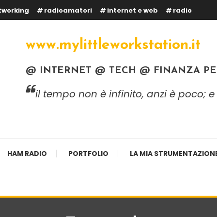
tworking
radioamatori
internet e web
radio
www.mylittleworkstation.it
@ INTERNET @ TECH @ FINANZA P
il tempo non è infinito, anzi è poco;
HAM RADIO
PORTFOLIO
LA MIA STRUMENTAZION