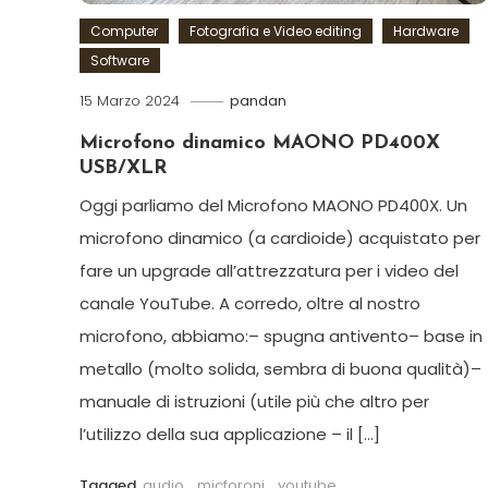
Computer
Fotografia e Video editing
Hardware
Software
15 Marzo 2024
pandan
Microfono dinamico MAONO PD400X
USB/XLR
Oggi parliamo del Microfono MAONO PD400X. Un
microfono dinamico (a cardioide) acquistato per
fare un upgrade all’attrezzatura per i video del
canale YouTube. A corredo, oltre al nostro
microfono, abbiamo:– spugna antivento– base in
metallo (molto solida, sembra di buona qualità)–
manuale di istruzioni (utile più che altro per
l’utilizzo della sua applicazione – il […]
Tagged
audio
,
micforoni
,
youtube