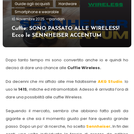
Guide agli acquisti
Hardware
Smartphone e wearable
10 Novembre 2025
pandan
Cuffie: SONO PASSATO ALLE WIRELESS!
Ecco le SENNHEISER ACCENTUM
Dopo tanto tempo mi sono convertito anche io e quindi ho
deciso di dare una chance alle
Cuffie Wireless.
Da decenni che mi affido alle mie fidatissime
AKG Studio
. Io
uso le
141S
, mitiche ed intramontabili. Adesso è arrivata l’ora di
dare una possibilità alle cuffie Wireless.
Seguendo il mercato, sembra che abbiano fatto pasti da
gigante e che sia il momento giusto per fare questo grande
passo. Dopo un po’ di ricerche, ho scelto
Sennheiser
.
In fin dei