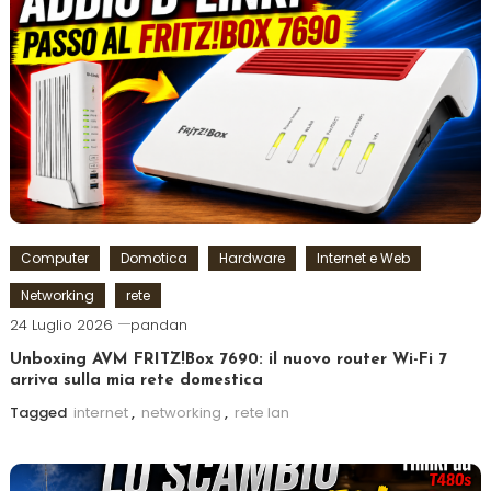
Computer
Domotica
Hardware
Internet e Web
Networking
rete
24 Luglio 2026
pandan
Unboxing AVM FRITZ!Box 7690: il nuovo router Wi-Fi 7
arriva sulla mia rete domestica
Tagged
internet
,
networking
,
rete lan