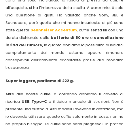
conti, una volta individuata la fascia di prezzo da adibire
all’acquisto, si ha l’imbarazzo della scelta. A parer mio, è solo
una questione di gusti. Ho valutato anche Sony, JBL e
Soundcore, però quelle che mi hanno incuriosito di più sono
state queste
Sennheiser Accentum
, cuffie senza fili con una
durata dichiarata della
batteria di 50 ore
e
cancellazione
ibrida del rumore,
in quanto abbiamo la possibilità di isolarci
completamente dal mondo esterno oppure rimanere
consapevoli dell’ambiente circostante grazie alla modalità
trasparenza.
Super leggere, parliamo di 222 g.
Altre alle nostre cuffie, a correndo abbiamo il cavetto di
ricarica
USB Type-C
e il tipico manuale di istruzioni. Non è
presente una custodia. Altri modelli l’avevano in dotazione, ma
io dovendo utilizzare queste cuffie solamente in casa, non ne
ho proprio bisogno. Le cuffie sono semi pieghevoli. In pratica