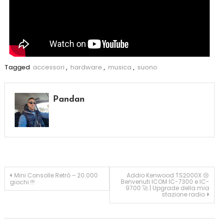
Tagged
accessori
,
hardware
,
musica
,
suono
Pandan
Mini Consolle Retrò – 20.000
Addio Kenwood TS2000X 😢
Benvenuti ICOM IC-7300 e IC-
giochi !!!
9700 🚀 | Upgrade della mia
stazione radio