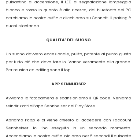
pulsantino di accensione, il LED di segnalazione lampeggia
bianco e rosso in quanto è alla ricerca, dal bluetooth del PC
cerchiamo le nostre cuffie e clicchiamo su Connetti. Il pairing è
quasi istantaneo.
QUALITA’ DEL SUONO
Un suono davvero eccezionale, pulito, potente al punto giusto
per tutto ciò che devo fare io. Vanno veramente alla grande.
Per musica ed editing sono il top.
APP SENNHEISER
Avviamo la fotocamera e scansioniamo il QR code. Veniamo
reindirizzati all’app Sennheiser del Play Store.
Apriamo l’app e ci viene chiesto di accedere con l’account
Sennheiser. Io l’ho eseguito in un secondo momento.
Accendiamo le nostre cuffie, pigiamo per 5 secondi il pulsante